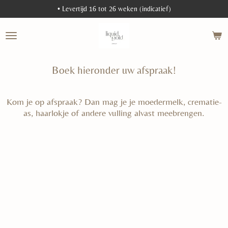
• Levertijd 16 tot 26 weken (indicatief)
Ga
direct
naar
de
hoofdinhoud
Boek hieronder uw afspraak!
Kom je op afspraak? Dan mag je je moedermelk, crematie-
as, haarlokje of andere vulling alvast meebrengen.