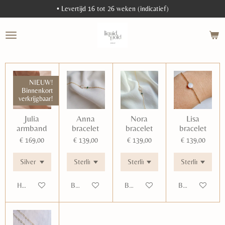
• Levertijd 16 tot 26 weken (indicatief)
Ga
direct
naar
de
hoofdinhoud
NIEUW!
Binnenkort
verkrijgbaar!
Julia
Anna
Nora
Lisa
armband
bracelet
bracelet
bracelet
€ 169,00
€ 139,00
€ 139,00
€ 139,00
Houd mij op de hoogte
Bekijk details
Bekijk details
Bekijk details