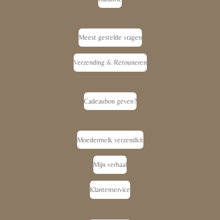
Meest gestelde vragen
Verzending & Retouneren
Cadeaubon geven?
Moedermelk verzendkit
Mijn verhaal
Klantenservice