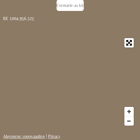
Crematie-as kit
BE 1004.956.325
Algemene voorwaarden
|
Privacy