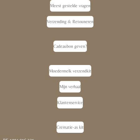
Meest gestelde vragen
Verzending & Retouneren
Cadeaubon geven?
Moedermelk verzendkit
Mijn verhaal
Klantenservice
Crematie-as kit