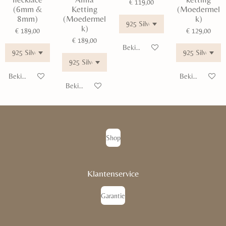
€ 119,00
(6mm &
Ketting
(Moedermel
8mm)
(Moedermel
k)
k)
€ 189,00
€ 129,00
€ 189,00
Bekijk details
Bekijk details
Bekijk details
Bekijk details
Shop
Klantenservice
Garantie