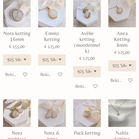
Nora ketting
Emma
Avélie
Anea
16mm
Ketting
ketting
Ketting
(moedermel
8mm
€ 155,00
€ 125,00
k)
€ 125,00
€ 125,00
Bekijk details
Bekijk details
Bekijk details
Bekijk details
Nora
Nora &
Puck ketting
Nahla
necklace
Anna
ketting