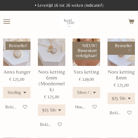
• Levertijd 16 tot 26 weken (indicatief)
Ga
direct
naar
de
hoofdinhoud
Bestseller!
NIEUW!
Bestseller
Binnenkort
♡
verkrijgbaar!
Anna hanger
Nora ketting
Yara ketting
Nora ketting
6mm
8mm
€ 125,00
€ 149,00
(Moedermel
€ 125,00
k)
€ 125,00
Bekijk details
Houd mij op de hoogte
Bekijk details
Bekijk details