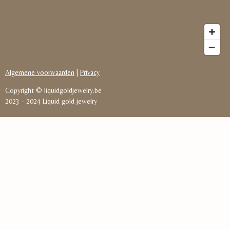
Algemene voorwaarden
|
Privacy
Copyright © liquidgoldjewelry.be
2023
-
2024 Liquid gold jewelry