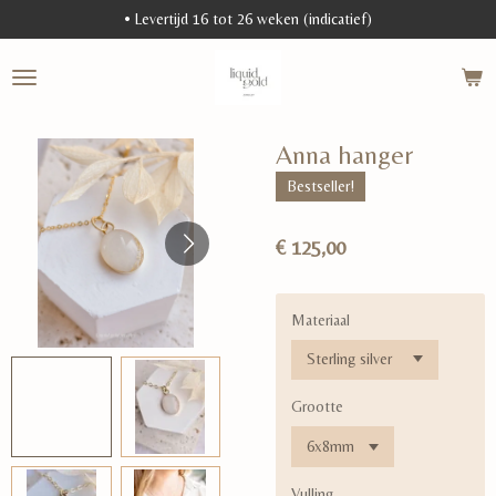
• Levertijd 16 tot 26 weken (indicatief)
Ga
direct
naar
de
hoofdinhoud
Anna hanger
Bestseller!
€ 125,00
Materiaal
Grootte
Vulling