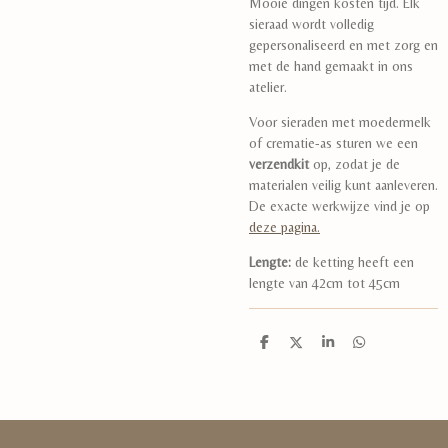
Mooie dingen kosten tijd. Elk
sieraad wordt volledig
gepersonaliseerd en met zorg en
met de hand gemaakt in ons
atelier.
Voor sieraden met moedermelk
of crematie-as sturen we een
verzendkit
op, zodat je de
materialen veilig kunt aanleveren.
De exacte werkwijze vind je op
deze pagina.
Lengte:
de ketting heeft een
lengte van 42cm tot 45cm
D
D
S
D
e
e
h
e
l
e
a
l
e
l
r
e
n
e
n