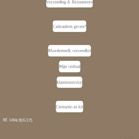
Verzending & Retouneren
Cadeaubon geven?
Moedermelk verzendkit
Mijn verhaal
Klantenservice
Crematie-as kit
BE 1004.956.325