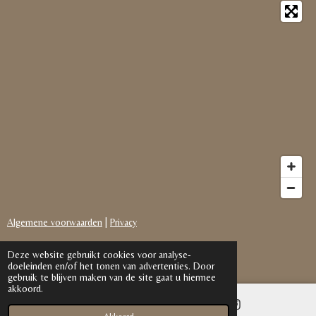
Algemene voorwaarden
|
Privacy
Copyright © liquidgoldjewelry.be
Deze website gebruikt cookies voor analyse-
2023
-
2024 Liquid gold jewelry
doeleinden en/of het tonen van advertenties. Door
gebruik te blijven maken van de site gaat u hiermee
akkoord.