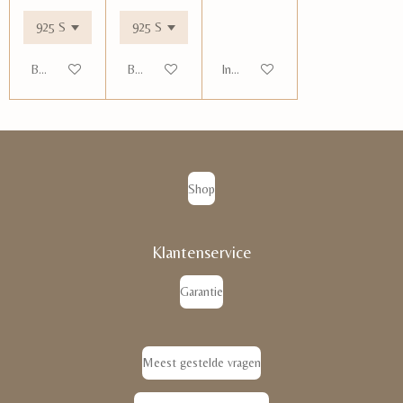
Bekijk details
Bekijk details
In winkelwagen
Shop
Klantenservice
Garantie
Meest gestelde vragen