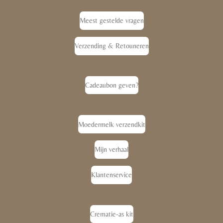
Meest gestelde vragen
Verzending & Retouneren
Cadeaubon geven?
Moedermelk verzendkit
Mijn verhaal
Klantenservice
Crematie-as kit