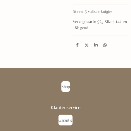
Steen: 5 vulbare kuipjes
Verkrijgbaar in 925 Silver, 14k en
18k goud.
D
D
S
D
e
e
h
e
l
e
a
l
e
l
r
e
n
e
n
Shop
Klantenservice
Garantie