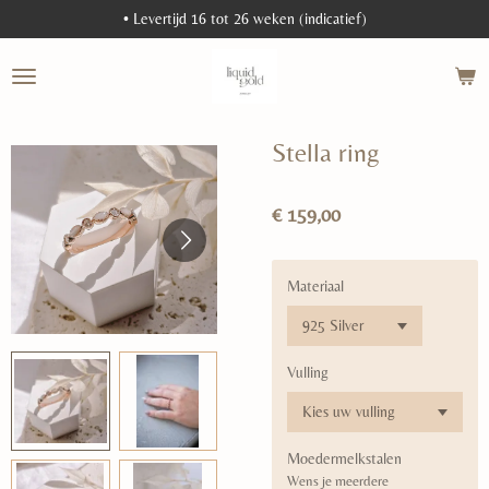
• Levertijd 16 tot 26 weken (indicatief)
Ga
direct
naar
de
hoofdinhoud
Stella ring
€ 159,00
Materiaal
Vulling
Moedermelkstalen
Wens je meerdere