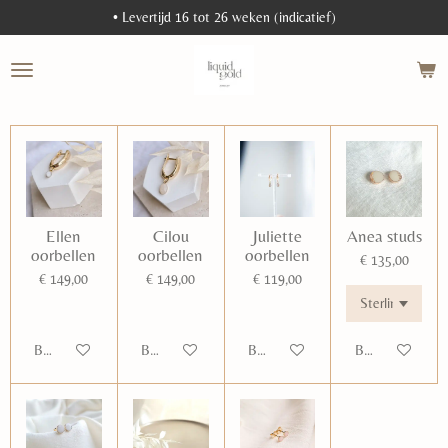
• Levertijd 16 tot 26 weken (indicatief)
Ga
direct
naar
de
hoofdinhoud
Ellen
Cilou
Juliette
Anea studs
oorbellen
oorbellen
oorbellen
€ 135,00
€ 149,00
€ 149,00
€ 119,00
Bekijk details
Bekijk details
Bekijk details
Bekijk details