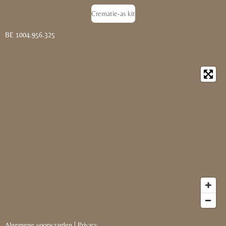
Crematie-as kit
BE 1004.956.325
Algemene voorwaarden
|
Privacy