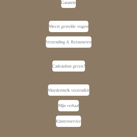
Garantie
Meest gestelde vragen
Verzending & Retouneren
Cadeaubon geven?
Moedermelk verzendkit
Mijn verhaal
Klantenservice