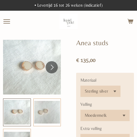
• Levertijd 16 tot 26 weken (indicatief)
Ga
direct
naar
de
hoofdinhoud
Anea studs
€ 135,00
Materiaal
Vulling
Extra vulling