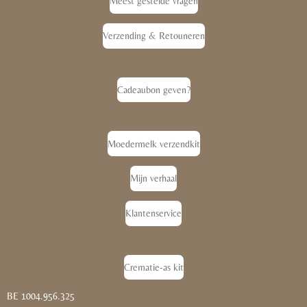
Meest gestelde vragen
Verzending & Retouneren
Cadeaubon geven?
Moedermelk verzendkit
Mijn verhaal
Klantenservice
Crematie-as kit
BE 1004.956.325