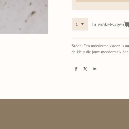
In winkelwagen
Steen: Een moedermelksteen is unie
de kleur die jouw moedermelk hee
D
D
S
e
e
h
l
e
a
e
l
r
n
e