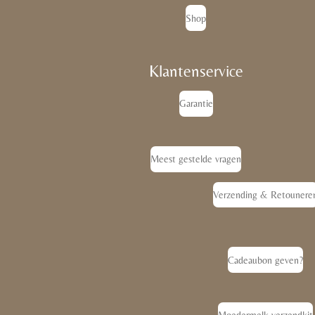
Shop
Klantenservice
Garantie
Meest gestelde vragen
Verzending & Retounere
Cadeaubon geven?