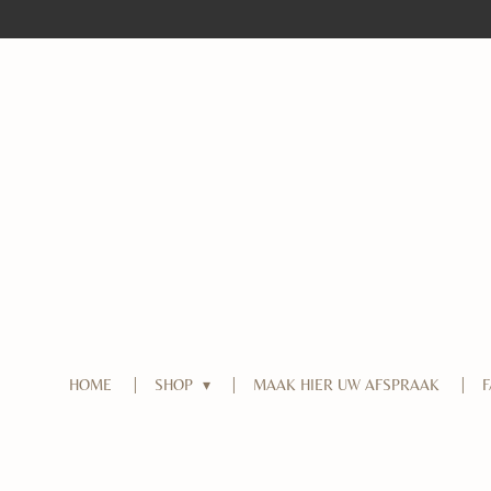
Ga
direct
naar
de
hoofdinhoud
HOME
SHOP
MAAK HIER UW AFSPRAAK