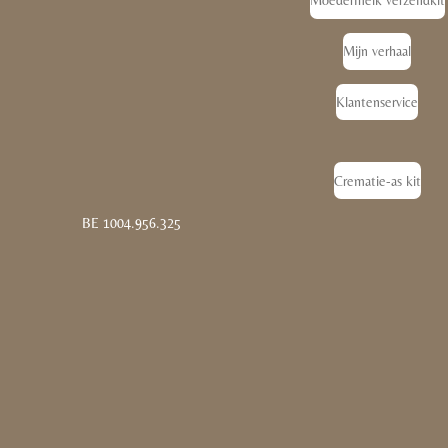
Moedermelk verzendkit
Mijn verhaal
Klantenservice
Crematie-as kit
BE 1004.956.325