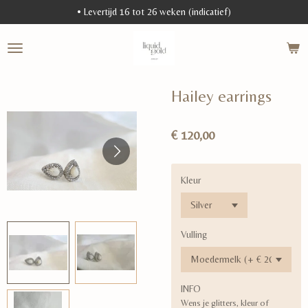
• Levertijd 16 tot 26 weken (indicatief)
Ga
direct
naar
de
hoofdinhoud
Hailey earrings
€ 120,00
Kleur
Vulling
INFO
Wens je glitters, kleur of