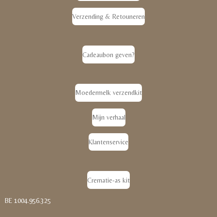
Verzending & Retouneren
Cadeaubon geven?
Moedermelk verzendkit
Mijn verhaal
Klantenservice
Crematie-as kit
BE 1004.956.325