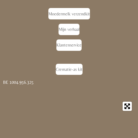
Moedermelk verzendkit
Mijn verhaal
Klantenservice
Crematie-as kit
BE 1004.956.325