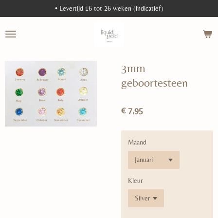
• Levertijd 16 tot 26 weken (indicatief)
Ga
direct
naar
de
hoofdinhoud
3mm
geboortesteen
€ 7,95
Maand
Kleur