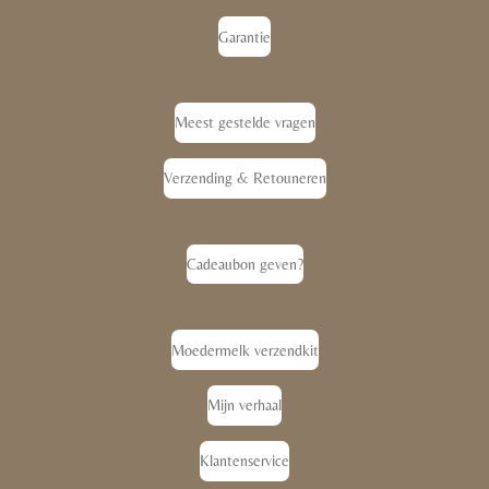
Garantie
Meest gestelde vragen
Verzending & Retouneren
Cadeaubon geven?
Moedermelk verzendkit
Mijn verhaal
Klantenservice