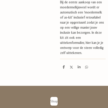
Bij de eerste aankoop van een
moedermelkjuweel wordt er
automatisch een ‘moedermelk
of as-kit’ inclusief retourlabel
naar je opgestuurd zodat je ons
op een veilige manier jouw
inclusie kan bezorgen. In deze
kit zit ook een
uittekenformulier, hier kan je je
ontwerp voor de steen volledig
zelf uittekenen.
D
D
S
D
e
e
h
e
l
e
a
l
e
l
r
e
n
e
n
Shop