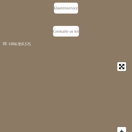
Klantenservice
Crematie-as kit
BE 1004.956.325