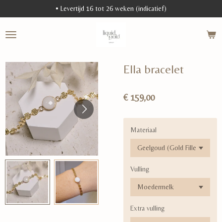
• Levertijd 16 tot 26 weken (indicatief)
Ga
direct
naar
de
hoofdinhoud
Ella bracelet
€ 159,00
Materiaal
Vulling
Extra vulling