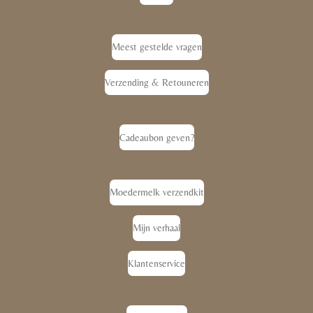
Meest gestelde vragen
Verzending & Retouneren
Cadeaubon geven?
Moedermelk verzendkit
Mijn verhaal
Klantenservice