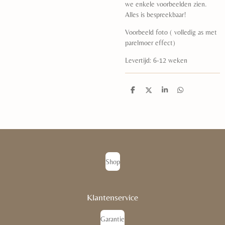
we enkele voorbeelden zien.
Alles is bespreekbaar!
Voorbeeld foto ( volledig as met
parelmoer effect)
Levertijd: 6-12 weken
D
D
S
D
e
e
h
e
l
e
a
l
e
l
r
e
n
e
n
Shop
Klantenservice
Garantie