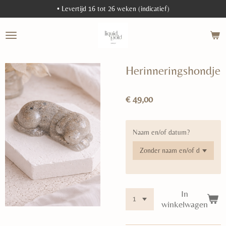
• Levertijd 16 tot 26 weken (indicatief)
Ga
direct
naar
de
hoofdinhoud
Herinneringshondje
€ 49,00
Naam en/of datum?
In
winkelwagen